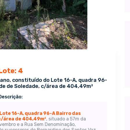
Lote: 4
bano, constituído do Lote 16-A, quadra 96-
ade de Soledade, c/área de 404,49m²
Descrição:
Lote 16-A, quadra 96-A Bairro das
 c/área de 404,49m²
, situado a 57m da
ovembro e a Rua Sem Denominação,
de sucessores de Bernardino dos Santos Vaz,